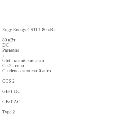
Engy Energy CS11.1 80 кВт
80 кВт
DC
Разъемы
?
Gb/t - китайские авто
Ccs2 - евро
Chadeno - японский авто
CCS 2
GB/T DC
GB/T AC
Type 2